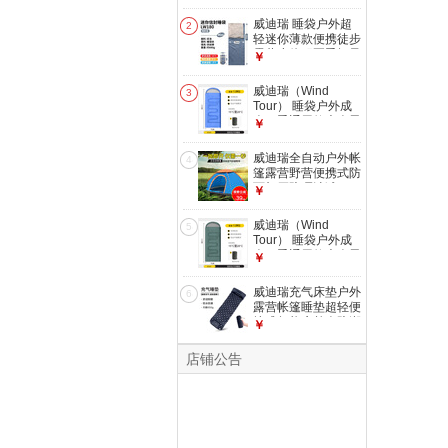
睡垫午休垫充气床垫
防潮垫气垫床 全色
威迪瑞 睡袋户外超
2
系9点-颜色随机（厚
轻迷你薄款便携徒步
2.5cm）
露营小体积夏季轻量
￥
化单人成人 【超轻
680g】暗影蓝-标准
威迪瑞（Wind
3
款
Tour） 睡袋户外成
人四季通用款大人男
￥
加厚防寒车用露营午
休办公室被子 纯色
威迪瑞全自动户外帐
4
蓝-1.0kg【轻薄款】
篷露营野营便携式防
送收纳包
雨加厚防晒沙滩3-4
￥
人野外套装 蓝色2人
（单开门）
威迪瑞（Wind
5
Tour） 睡袋户外成
人四季通用款大人男
￥
加厚防寒车用露营午
休办公室被子 纯色
威迪瑞充气床垫户外
6
绿-1.0kg【轻薄款】
露营帐篷睡垫超轻便
送收纳包
捷式气垫床单人防潮
￥
垫自动充气垫 藏青
色_厚5cm【内置充
店铺公告
气泵】