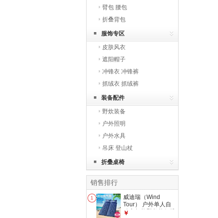
臂包 腰包
折叠背包
服饰专区
皮肤风衣
遮阳帽子
冲锋衣 冲锋裤
抓绒衣 抓绒裤
装备配件
野炊装备
户外照明
户外水具
吊床 登山杖
折叠桌椅
销售排行
威迪瑞（Wind
1
Tour） 户外单人自
动充气垫野餐垫便携
￥