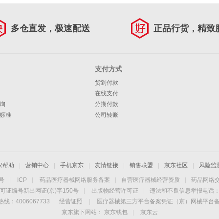
多仓直发，极速配送
正品行货，精致
支付方式
货到付款
在线支付
询
分期付款
标准
公司转账
家帮助
|
营销中心
|
手机京东
|
友情链接
|
销售联盟
|
京东社区
|
风险监
4号
|
ICP
|
药品医疗器械网络服务备案
|
自营医疗器械经营资质
|
药品网络
可证编号新出网证(京)字150号
|
出版物经营许可证
|
违法和不良信息举报电话：40
线：4006067733
经营证照
|
医疗器械第三方平台备案凭证（京）网械平台备字（
京东旗下网站：
京东钱包
|
京东云