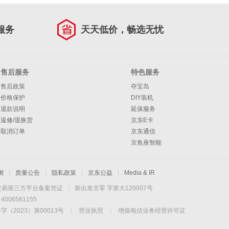
服务
天天低价，畅选无忧
售后服务
特色服务
售后政策
夺宝岛
价格保护
DIY装机
退款说明
延保服务
返修/退换货
京东E卡
取消订单
京东通信
京鱼座智能
测
|
质量公告
|
隐私政策
|
京东公益
|
Media & IR
交易第三方平台备案凭证
|
新出发京零 字第大120007号
06561155
2023）第00013号
|
营业执照
|
增值电信业务经营许可证