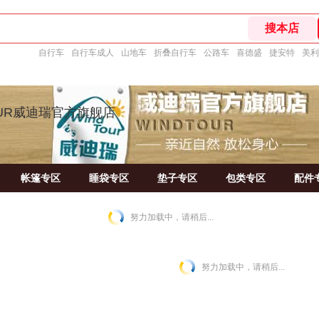
自行车
自行车成人
山地车
折叠自行车
公路车
喜德盛
捷安特
美利
OUR威迪瑞官方旗舰店
帐篷专区
睡袋专区
垫子专区
包类专区
配件
努力加载中，请稍后...
努力加载中，请稍后...