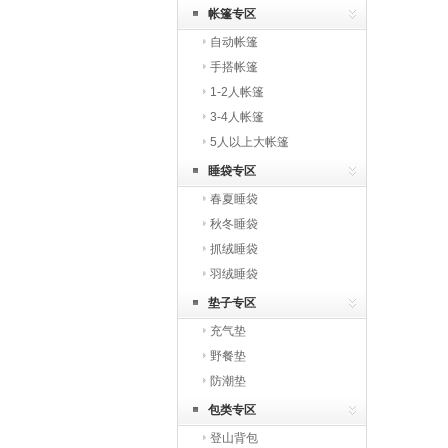
帐篷专区
自动帐篷
手搭帐篷
1-2人帐篷
3-4人帐篷
5人以上大帐篷
睡袋专区
春夏睡袋
秋冬睡袋
抓绒睡袋
羽绒睡袋
垫子专区
充气垫
野餐垫
防潮垫
包类专区
登山背包