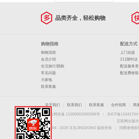
品类齐全，轻松购物
购物指南
配送方式
购物流程
上门自提
会员介绍
211限时达
生活旅行/团购
配送服务查
常见问题
配送费收取
大家电
联系客服
关于我们
|
联系我们
|
联系客服
|
合作招商
|
商
京公网安备 11000002000088号
|
京ICP备1104170
互联网出版许
Copyright © 2004 -
2026
京东JINGDONG 版权所有
|
消费者维权热