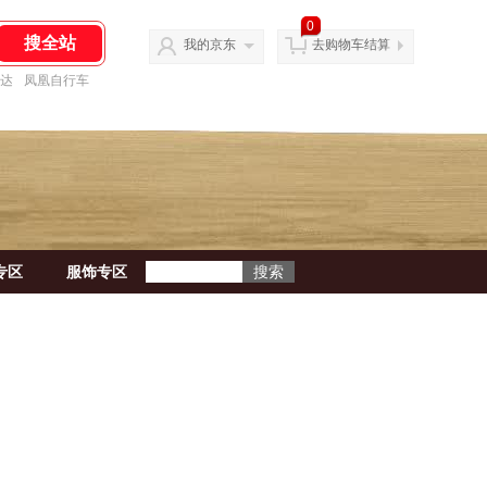
0
我的京东
去购物车结算
达
凤凰自行车
专区
服饰专区